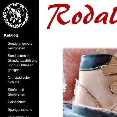
Katalog
Sonderangebote
Restposten
Sandaletten in
Standartausführung
und für Orthesen
geeignet
Orthopädische
Schuhe
Stiefel und
Stiefeletten
Halbschuhe
Spangenschuhe