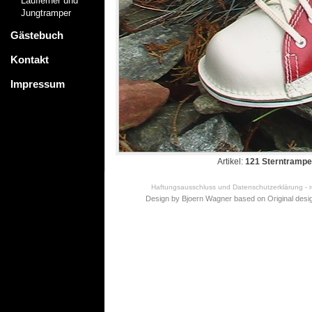
Lauflerner und
Jungtramper
Gästebuch
Kontakt
Impressum
Artikel:
121 Sterntrampe
Haftungsausschluss und Datenschutzerklärung - re
Design by Bjoern Wagner based on
Original desi