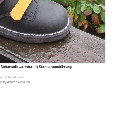
 Schurwollewarmfutter; Standartausführung
chtliche Information
gn
by
Andreas Viklund