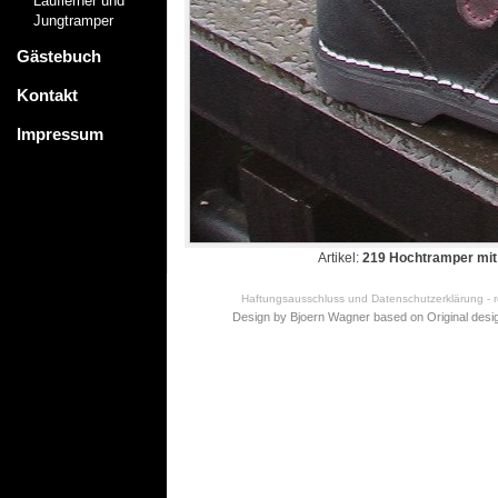
Lauflerner und
Jungtramper
Gästebuch
Kontakt
Impressum
Artikel:
219 Hochtramper mit
Haftungsausschluss und Datenschutzerklärung - re
Design by Bjoern Wagner based on
Original desi